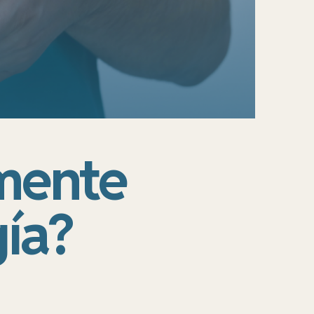
lmente
ía?