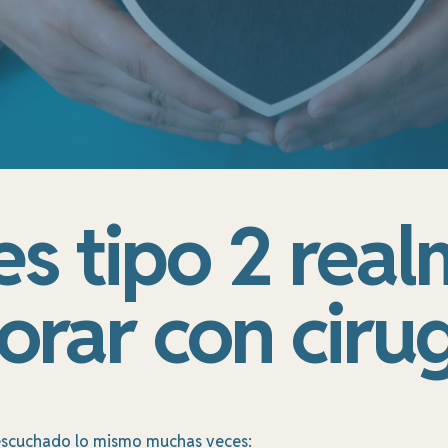
es tipo 2 rea
rar con cirug
 escuchado lo mismo muchas veces: