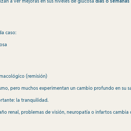
zan a ver mejoras en sus niveles de glucosa
días o semanas 
da caso:
cosa
rmacológico (remisión)
ismo, pero muchos experimentan un cambio profundo en su s
tante: la tranquilidad.
o renal, problemas de visión, neuropatía o infartos cambia 